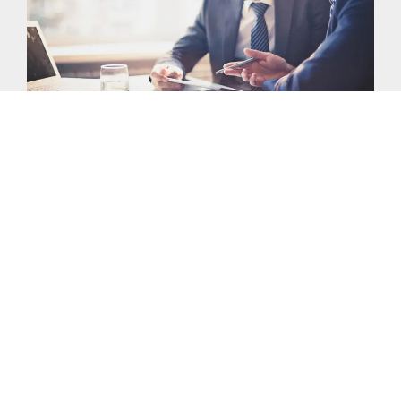
Nossa
história
A
Levycam
t
em um legado
com mais
de
noventa anos e vem evoluindo como
líder no setor de cambio e op
erações
internacionais.
Nossa trajetória é marcada
por inovação, crescimento e o compromisso
contínuo de oferecer
um atendimento
diferenciado
e
as
melhores
soluçõe
s
atendendo sempre as