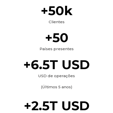
+
50
k
Clientes
+
50
Países presentes
+
6.5
T USD
USD de operações
(Últimos 5 anos)
+
2.5
T USD